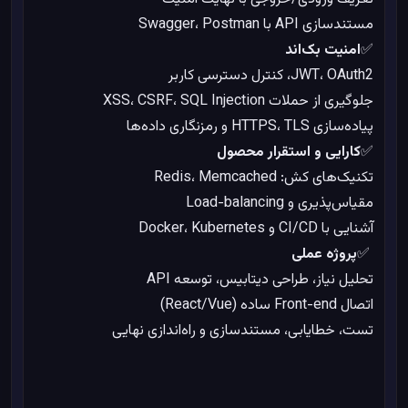
مستندسازی API با Swagger، Postman
✅
امنیت بک‌اند
JWT، OAuth2، کنترل دسترسی کاربر
جلوگیری از حملات XSS، CSRF، SQL Injection
پیاده‌سازی HTTPS، TLS و رمزنگاری داده‌ها
✅
کارایی و استقرار محصول
تکنیک‌های کش: Redis، Memcached
مقیاس‌پذیری و Load-balancing
%
0
در حال بارگذاری
آشنایی با CI/CD و Docker، Kubernetes
✅
پروژه عملی
تحلیل نیاز، طراحی دیتابیس، توسعه API
اتصال Front-end ساده (React/Vue)
تست، خطایابی، مستندسازی و راه‌اندازی نهایی