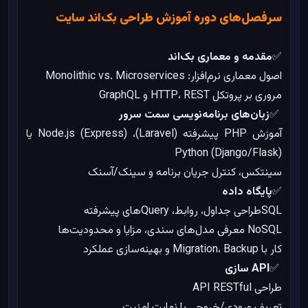
سرفصل‌های دوره آموزش طراحی بک‌اند سایت
✅
مقدمه و معماری بک‌اند
اصول معماری نرم‌افزار: Monolithic vs. Microservices
مروری بر پروتکل HTTP، REST و GraphQL
✅
زبان‌های برنامه‌نویسی سمت سرور
آموزش PHP پیشرفته (Laravel)، Node.js (Express) یا
Python (Django/Flask)
سینتکس، کنترل جریان برنامه و سینک/آسنک
✅
پایگاه داده
SQLطراحی جداول، روابط، Queryهای پیشرفته
NoSQL معرفی مدل‌های سندی، مزایا و محدودیت‌ها
کار با Migration، Backup و بهینه‌سازی عملکرد
✅
API سازی
طراحی API RESTful
تعریف ورودی/خروجی با نهایت امنیت