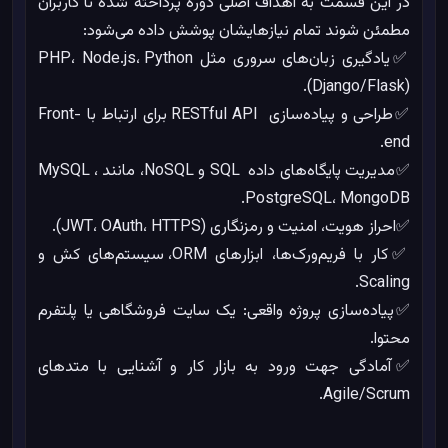
در این قسمت به اهداف اصلی دوره پرداخته شده تا کاربران
مطمئن شوند تمام نیازهایشان پوشش داده می‌شود:
✅یادگیری زبان‌های سروری مثل PHP، Node.js، Python
(Django/Flask).
✅طراحی و پیاده‌سازی RESTful API برای ارتباط با Front-
end.
✅مدیریت پایگاه‌های داده SQL و NoSQL، مانند MySQL ،
PostgreSQL، MongoDB.
✅احراز هویت، امنیت و رمزنگاری (JWT، OAuth، HTTPS).
✅کار با فریم‌ورک‌ها، ابزارهای ORM، سیستم‌های کش و
Scaling.
✅پیاده‌سازی پروژه واقعی: یک سایت فروشگاهی یا پلتفرم
محتوا.
✅آمادگی جهت ورود به بازار کار و آشنایی با متدهای
Agile/Scrum.