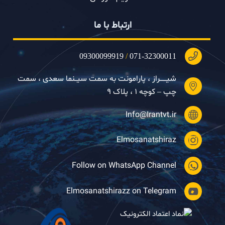
ارتباط با ما
09300099919
/
071-32300011
شیــــــراز ، پارامونت به سمت سیــنما سعدی ، سمت
چپ – کوچه ۱ ، پلاک ۹
Info@Irantvt.ir
Elmosanatshiraz
Follow on WhatsApp Channel
Elmosanatshirazz on Telegram