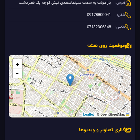
پارامونت به سمت سینماسعدی نپش کوچه یک قصردشت
آدرس:
09178800041
تلفن:
07132306348
فکس:
موقعیت روی نقشه
+
−
|
© OpenStreetMap
Leaflet
گالری تصاویر و ویدیوها