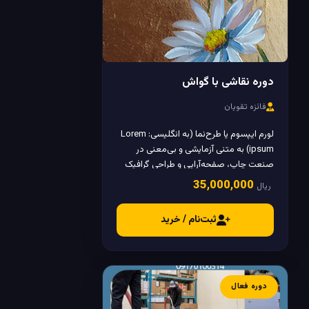
دوره نقاشی با گواش
فائزه تقویان
لورم ایپسوم یا طرح‌نما (به انگلیسی: Lorem
ipsum) به متنی آزمایشی و بی‌معنی در
صنعت چاپ، صفحه‌آرایی و طراحی گرافیک
گفته می‌شود.
35٬000٬000
ریال
%
0
در حال بارگذاری
ثبت‌نام / خرید
دوره فعال