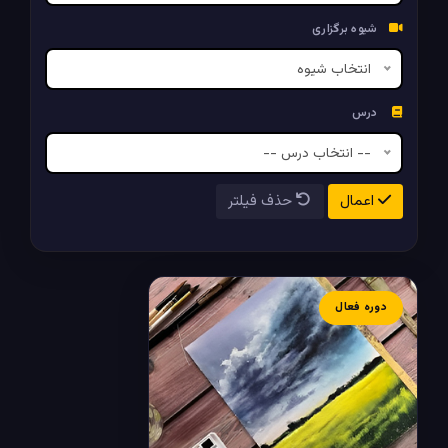
شیوه برگزاری
انتخاب شیوه
درس
-- انتخاب درس --
اعمال
حذف فیلتر
دوره فعال