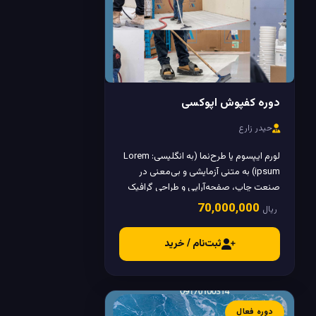
دوره کفپوش اپوکسی
حیدر زارع
لورم ایپسوم یا طرح‌نما (به انگلیسی: Lorem
ipsum) به متنی آزمایشی و بی‌معنی در
صنعت چاپ، صفحه‌آرایی و طراحی گرافیک
گفته می‌شود.
70٬000٬000
ریال
ثبت‌نام / خرید
دوره فعال