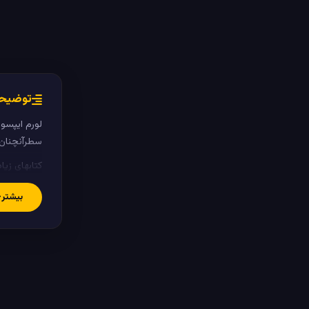
توضیحا
لورم ایپسو
سطرآنچنان ک
کتابهای زی
علی الخصوص
بیشتر
در این صور
اصلی و جوا
لورم ایپسو
سطرآنچنان 
و برای شرا
شناخت فراو