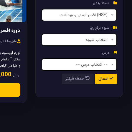
دسته بندی
افسر ایمنی و بهداشت (HSE)
شیوه برگزاری
دوره افسر HSE - گروه 20
انتخاب شیوه
علیرضا قدر
درس
متنی آزمایشی
-- انتخاب درس --
و طراحی گراف
135٬000٬000
ریال
اعمال
حذف فیلتر