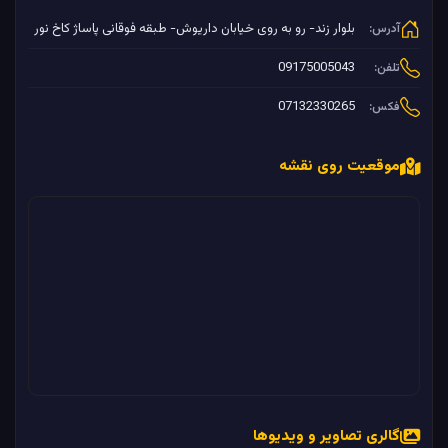
بلوار زند- رو به روی خیابان داریوش- طبقه فوقانی پاساژ کاخ نور
آدرس:
09175005043
تلفن:
07132330265
فکس:
موقعیت روی نقشه
گالری تصاویر و ویدیوها