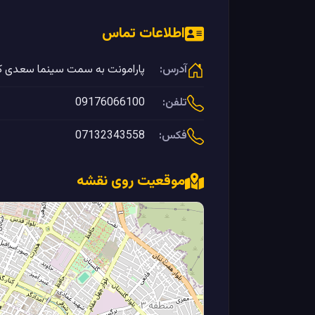
اطلاعات تماس
آدرس:
پارامونت به سمت سینما سعدی کوچه 1 قصرالدشت 
تلفن:
09176066100
فکس:
07132343558
موقعیت روی نقشه