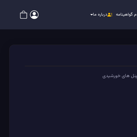
م گواهینامه
درباره ما