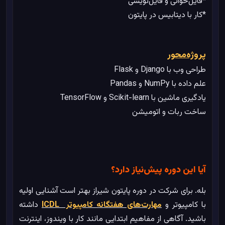
*فایل‌خوانی و فایل‌نویسی
*کار با دیتابیس در پایتون
پروژه‌محور
%
0
در حال بارگذاری
طراحی وب با Django و Flask
علم داده با NumPy و Pandas
یادگیری ماشین با Scikit-learn و TensorFlow
ساخت ربات و اتومیشن
آیا این دوره پیش‌نیاز دارد؟
بله. برای شرکت در دوره پایتون شیراز بهتر است آشنایی اولیه
با کامپیوتر و
مهارت‌های هفتگانه کامپیوتر ICDL
داشته
باشید. آگاهی از مفاهیم ابتدایی مانند کار با ویندوز، اینترنت