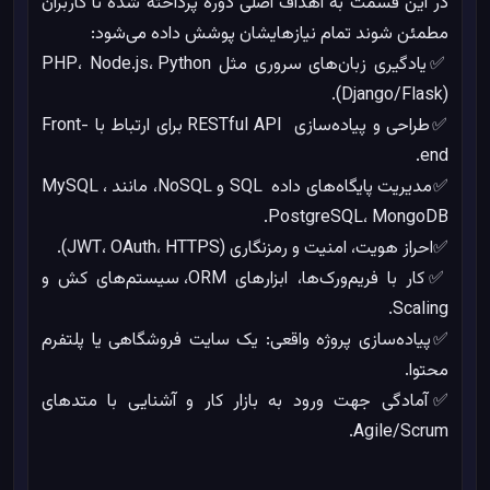
در این قسمت به اهداف اصلی دوره پرداخته شده تا کاربران
مطمئن شوند تمام نیازهایشان پوشش داده می‌شود:
✅یادگیری زبان‌های سروری مثل PHP، Node.js، Python
(Django/Flask).
✅طراحی و پیاده‌سازی RESTful API برای ارتباط با Front-
end.
✅مدیریت پایگاه‌های داده SQL و NoSQL، مانند MySQL ،
PostgreSQL، MongoDB.
✅احراز هویت، امنیت و رمزنگاری (JWT، OAuth، HTTPS).
✅کار با فریم‌ورک‌ها، ابزارهای ORM، سیستم‌های کش و
Scaling.
✅پیاده‌سازی پروژه واقعی: یک سایت فروشگاهی یا پلتفرم
محتوا.
✅آمادگی جهت ورود به بازار کار و آشنایی با متدهای
Agile/Scrum.