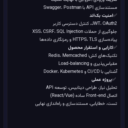
مستندسازی API با Swagger، Postman
✅
امنیت بک‌اند
JWT، OAuth2، کنترل دسترسی کاربر
جلوگیری از حملات XSS، CSRF، SQL Injection
پیاده‌سازی HTTPS، TLS و رمزنگاری داده‌ها
✅
کارایی و استقرار محصول
تکنیک‌های کش: Redis، Memcached
مقیاس‌پذیری و Load-balancing
%
0
در حال بارگذاری
آشنایی با CI/CD و Docker، Kubernetes
✅
پروژه عملی
تحلیل نیاز، طراحی دیتابیس، توسعه API
اتصال Front-end ساده (React/Vue)
تست، خطایابی، مستندسازی و راه‌اندازی نهایی