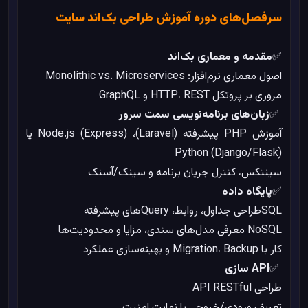
سرفصل‌های دوره آموزش طراحی بک‌اند سایت
✅
مقدمه و معماری بک‌اند
اصول معماری نرم‌افزار: Monolithic vs. Microservices
مروری بر پروتکل HTTP، REST و GraphQL
✅
زبان‌های برنامه‌نویسی سمت سرور
آموزش PHP پیشرفته (Laravel)، Node.js (Express) یا
Python (Django/Flask)
سینتکس، کنترل جریان برنامه و سینک/آسنک
✅
پایگاه داده
SQLطراحی جداول، روابط، Queryهای پیشرفته
NoSQL معرفی مدل‌های سندی، مزایا و محدودیت‌ها
کار با Migration، Backup و بهینه‌سازی عملکرد
✅
API سازی
طراحی API RESTful
تعریف ورودی/خروجی با نهایت امنیت