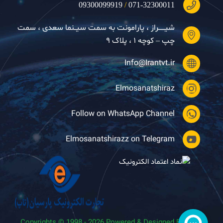
09300099919
/
071-32300011
شیــــــراز ، پارامونت به سمت سیــنما سعدی ، سمت
چپ – کوچه ۱ ، پلاک ۹
Info@Irantvt.ir
Elmosanatshiraz
Follow on WhatsApp Channel
Elmosanatshirazz on Telegram
Copyrights © 1998 - 2026 Powered & Designed By ABLY